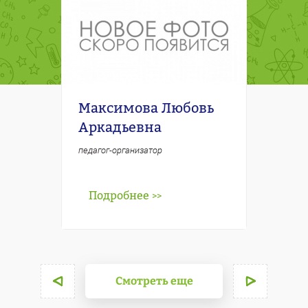
Максимова Любовь
Купко
Аркадьевна
Петро
педагог-организатор
учитель-л
Подробнее
Подр
>>
Смотреть еще