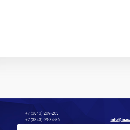
+7 (3843) 209-203,
+7 (3843) 99-34-56
info@inac