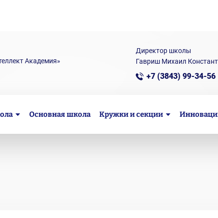
Директор школы
теллект Академия»
Гавриш Михаил Констан
+7 (3843) 99-34-56
ола
Основная школа
Кружки и секции
Инноваци