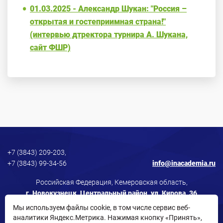
01.03.2025 - Александр Шукан: "Россия –
открытая и гостеприимная страна!"
(интервью дтректора турнира А. Шукана,
сайт ФШР)
+7 (3843) 209-203,
+7 (3843) 99-34-56
info@inacademia.ru
Российская Федерация, Кемеровская область,
г. Новокузнецк, Центральный район, ул. Кирова, 36
Мы используем файлы cookie, в том числе сервис веб-
аналитики Яндекс.Метрика. Нажимая кнопку «Принять»,